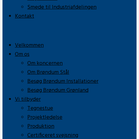
Smede til Industriafdelingen
Kontakt
Kontakt os
87 25 03 00
Velkommen
Om os
Om koncernen
Om Brøndum Stål
Besøg Brøndum Installationer
Besøg Brøndum Grønland
Vi tilbyder
Tegnestue
Projektledelse
Produktion
Certificeret svejsning