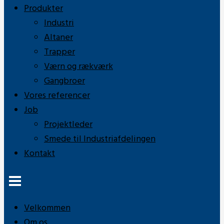
Produkter
Industri
Altaner
Trapper
Værn og rækværk
Gangbroer
Vores referencer
Job
Projektleder
Smede til Industriafdelingen
Kontakt
Velkommen
Om os