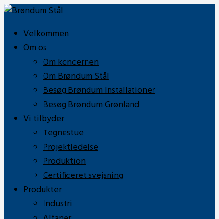
Velkommen
Om os
Om koncernen
Om Brøndum Stål
Besøg Brøndum Installationer
Besøg Brøndum Grønland
Vi tilbyder
Tegnestue
Projektledelse
Produktion
Certificeret svejsning
Produkter
Industri
Altaner