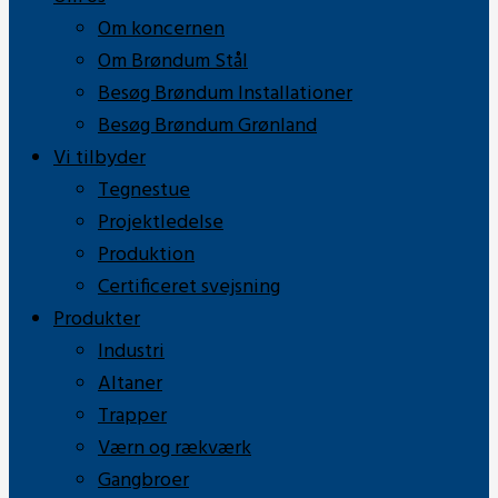
Om koncernen
Om Brøndum Stål
Besøg Brøndum Installationer
Besøg Brøndum Grønland
Vi tilbyder
Tegnestue
Projektledelse
Produktion
Certificeret svejsning
Produkter
Industri
Altaner
Trapper
Værn og rækværk
Gangbroer