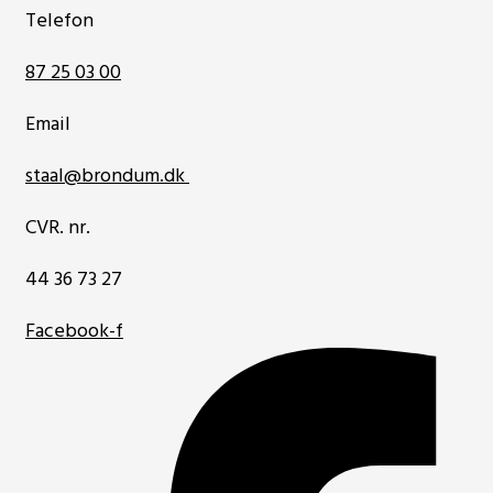
Telefon
87 25 03 00
Email
staal@brondum.dk
CVR. nr.
44 36 73 27
Facebook-f