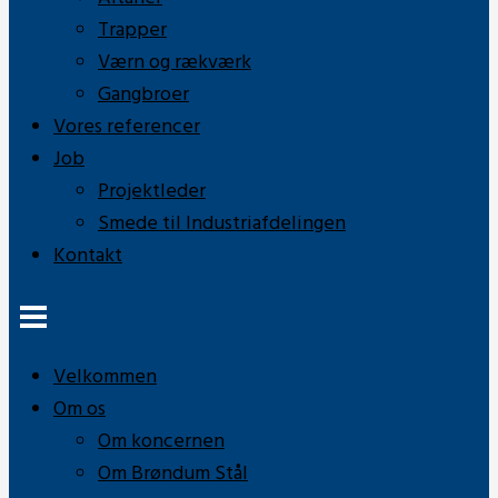
Trapper
Værn og rækværk
Gangbroer
Vores referencer
Job
Projektleder
Smede til Industriafdelingen
Kontakt
Velkommen
Om os
Om koncernen
Om Brøndum Stål