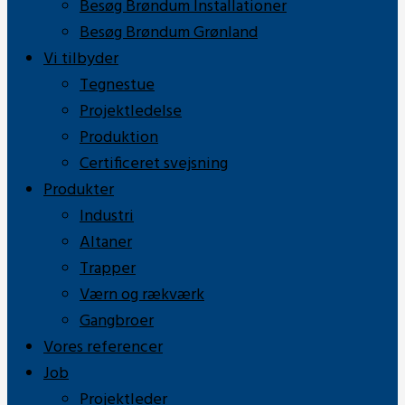
Besøg Brøndum Installationer
Besøg Brøndum Grønland
Vi tilbyder
Tegnestue
Projektledelse
Produktion
Certificeret svejsning
Produkter
Industri
Altaner
Trapper
Værn og rækværk
Gangbroer
Vores referencer
Job
Projektleder