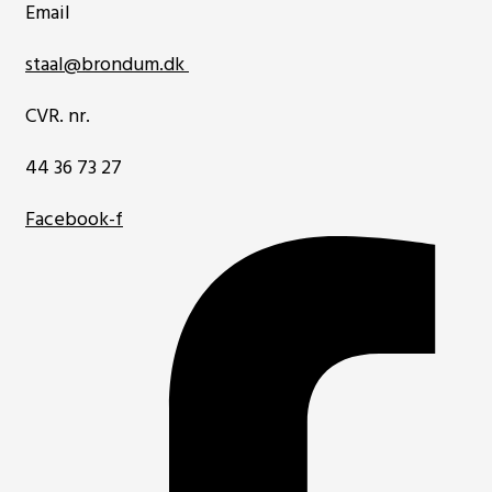
Email
staal@brondum.dk
CVR. nr.
44 36 73 27
Facebook-f