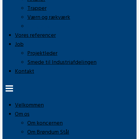
Trapper
Værn og rækværk
Gangbroer
Vores referencer
Job
Projektleder
Smede til Industriafdelingen
Kontakt
Velkommen
Om os
Om koncernen
Om Brøndum Stål