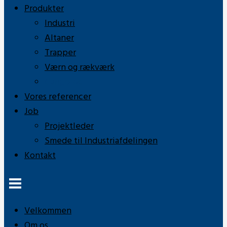
Produkter
Industri
Altaner
Trapper
Værn og rækværk
Gangbroer
Vores referencer
Job
Projektleder
Smede til Industriafdelingen
Kontakt
Velkommen
Om os