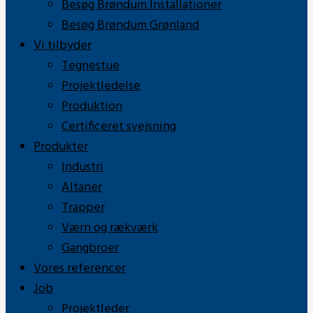
Besøg Brøndum Installationer
Besøg Brøndum Grønland
Vi tilbyder
Tegnestue
Projektledelse
Produktion
Certificeret svejsning
Produkter
Industri
Altaner
Trapper
Værn og rækværk
Gangbroer
Vores referencer
Job
Projektleder