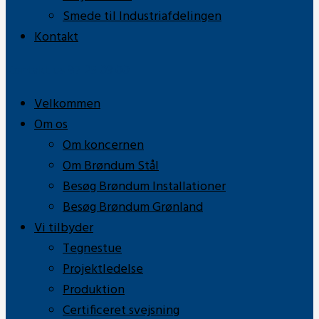
Smede til Industriafdelingen
Kontakt
Kontakt os
87 25 03 00
Velkommen
Om os
Om koncernen
Om Brøndum Stål
Besøg Brøndum Installationer
Besøg Brøndum Grønland
Vi tilbyder
Tegnestue
Projektledelse
Produktion
Certificeret svejsning