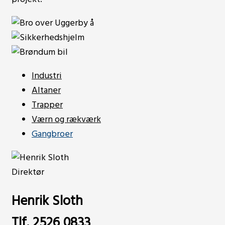
Industri
Altaner
Trapper
Værn og rækværk
Gangbroer
Direktør
Henrik Sloth
Tlf. 2526 0833