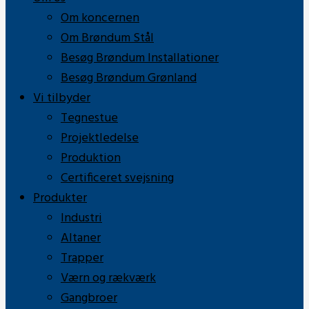
Om koncernen
Om Brøndum Stål
Besøg Brøndum Installationer
Besøg Brøndum Grønland
Vi tilbyder
Tegnestue
Projektledelse
Produktion
Certificeret svejsning
Produkter
Industri
Altaner
Trapper
Værn og rækværk
Gangbroer