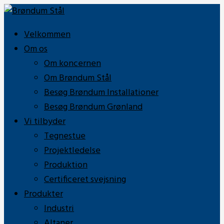
Velkommen
Om os
Om koncernen
Om Brøndum Stål
Besøg Brøndum Installationer
Besøg Brøndum Grønland
Vi tilbyder
Tegnestue
Projektledelse
Produktion
Certificeret svejsning
Produkter
Industri
Altaner