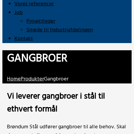
Vores referencer
Job
Projektleder
Smede til Industriafdelingen
Kontakt
GANGBROER
Home
Produkter
Gangbroer
Vi leverer gangbroer i stål til
ethvert formål
Brøndum Stål udfører gangbroer til alle behov. Skal